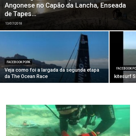
Angonese no Capão da Lancha, Enseada
de Tapes…
13/07/2018
FACEBOOK POPA
FACEBOOK P
Veja como foi a largada da segunda etapa
da The Ocean Race
kitesurf 