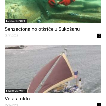
Facebook POPA
Senzacionalno otkriće u Sukošanu
09/11/2022
0
Facebook POPA
Velas toldo
05/12/2019
0