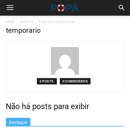
Início
Autores
Posts por temporario
temporario
0 POSTS
0 COMENTÁRIOS
Não há posts para exibir
Destaque