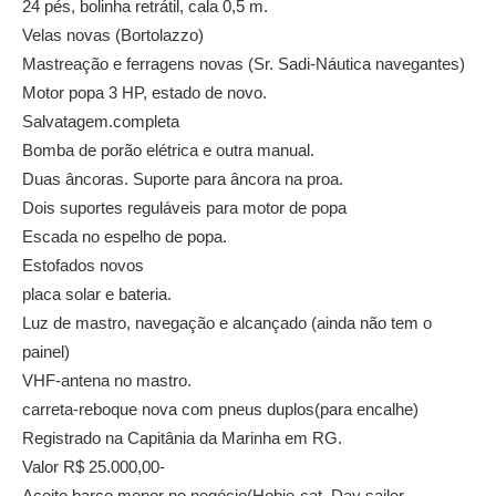
24 pés, bolinha retrátil, cala 0,5 m.
Velas novas (Bortolazzo)
Mastreação e ferragens novas (Sr. Sadi-Náutica navegantes)
Motor popa 3 HP, estado de novo.
Salvatagem.completa
Bomba de porão elétrica e outra manual.
Duas âncoras. Suporte para âncora na proa.
Dois suportes reguláveis para motor de popa
Escada no espelho de popa.
Estofados novos
placa solar e bateria.
Luz de mastro, navegação e alcançado (ainda não tem o
painel)
VHF-antena no mastro.
carreta-reboque nova com pneus duplos(para encalhe)
Registrado na Capitânia da Marinha em RG.
Valor R$ 25.000,00-
Aceito barco menor no negócio(Hobie-cat, Day sailer,