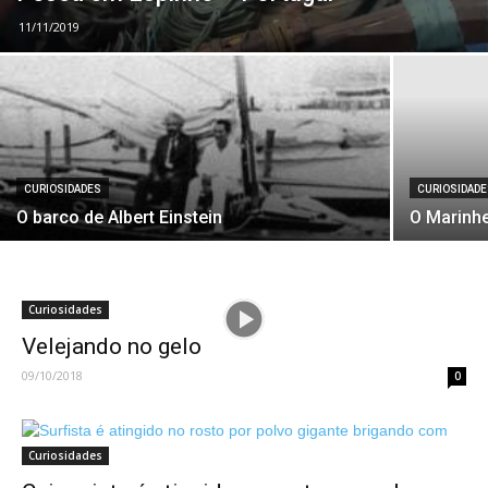
11/11/2019
CURIOSIDADES
CURIOSIDAD
O barco de Albert Einstein
O Marinhe
Curiosidades
Velejando no gelo
09/10/2018
0
Curiosidades