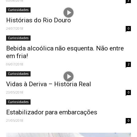
03/08/2018
3
Curiosidades
Histórias do Rio Douro
24/07/2018
0
Curiosidades
Bebida alcoólica não esquenta. Não entre
em fria!
06/07/2018
2
Curiosidades
Vidas à Deriva – História Real
23/05/2018
0
Curiosidades
Estabilizador para embarcações
21/05/2018
0