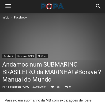
Início
Facebook
Facebook
Facebook POPA
Notícias
Andamos num SUBMARINO
BRASILEIRO da MARINHA! #Boravê ?
Manual do Mundo
Por
Facebook POPA
-
20/01/2019
185
0
Passeio em submarino da MB com explicações de Iberê