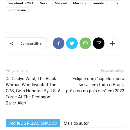
Facebook POPA
Geral
Manual
Marinha
mundo
num
Submarino
Compartilhe
Artigo anterior
Próximo artigo
Dr. Gladys West, The Black
Eclipse com ‘superlua’ será
Woman Who Invented The
visível em todo o Brasil;
GPS, Gets Honored By U.S. Air
próximo no país será em 2022
Force At The Pentagon –
Baller Alert
ARTIGOS RELACIONADOS
Mais do autor