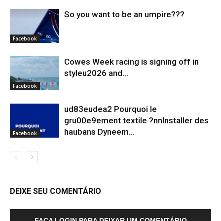
So you want to be an umpire???
Facebook
Cowes Week racing is signing off in
styleu2026 and...
Facebook
ud83eudea2 Pourquoi le
gru00e9ement textile ?nnInstaller des
haubans Dyneem…
Facebook
DEIXE SEU COMENTÁRIO
FAÇA LOGIN PARA DEIXAR UM COMENTÁRIO