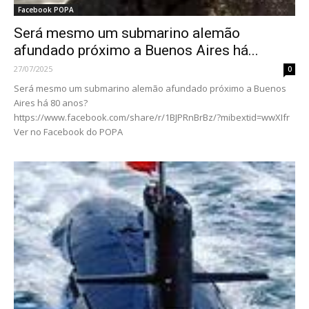
Facebook POPA
Será mesmo um submarino alemão
afundado próximo a Buenos Aires há...
27/07/2025
0
Será mesmo um submarino alemão afundado próximo a Buenos
Aires há 80 anos?
https://www.facebook.com/share/r/1BJPRnBrBz/?mibextid=wwXIfr
Ver no Facebook do POPA