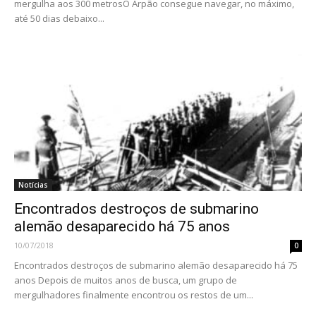
mergulha aos 300 metrosO Arpão consegue navegar, no máximo,
até 50 dias debaixo...
Notícias
Encontrados destroços de submarino
alemão desaparecido há 75 anos
10/07/2018
0
Encontrados destroços de submarino alemão desaparecido há 75
anos Depois de muitos anos de busca, um grupo de
mergulhadores finalmente encontrou os restos de um...