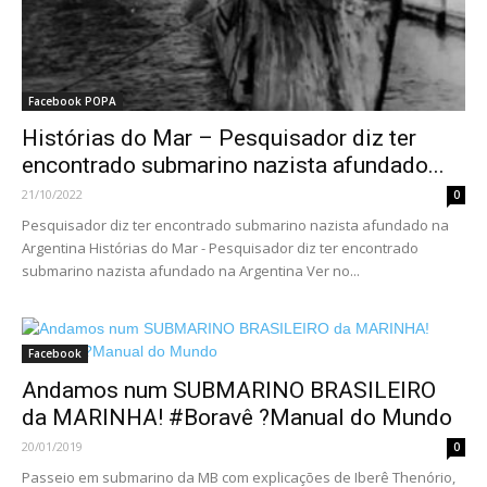
Facebook POPA
Histórias do Mar – Pesquisador diz ter
encontrado submarino nazista afundado...
21/10/2022
0
Pesquisador diz ter encontrado submarino nazista afundado na
Argentina Histórias do Mar - Pesquisador diz ter encontrado
submarino nazista afundado na Argentina Ver no...
Facebook
Andamos num SUBMARINO BRASILEIRO
da MARINHA! #Boravê ?Manual do Mundo
20/01/2019
0
Passeio em submarino da MB com explicações de Iberê Thenório,