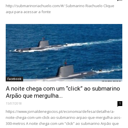
http://submarinoriachuelo.com/#/ Submarino Riachuelo Clique
aqui para acessar a fonte
Facebook
A noite chega com um “click” ao submarino
Arpão que mergulha...
15/07/2018
1
https://www.jornaldenegocios.pt/economia/defesa/detalhe/a-
noite-chega-com-um-click-ao-submarino-arpao-que-mergulha-aos-
300-metros A noite chega com um “click” ao submarino Arpão que