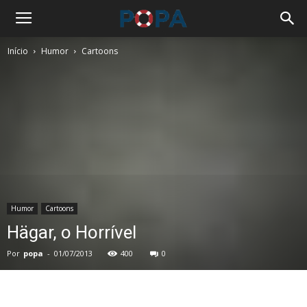
Início
Humor
Cartoons
Humor
Cartoons
Hägar, o Horrível
Por
popa
-
01/07/2013
400
0