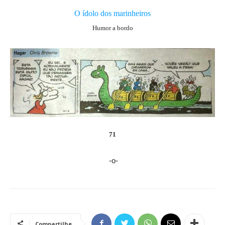
O ídolo dos marinheiros
Humor a bordo
71
-o-
Compartilhe