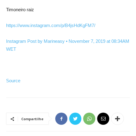
Timoneiro raiz
https://
www.instagram.co
m/p/
B4jsHdKgFM7/
Instagram Post by Marineasy • November 7, 2019 at 08:34AM
WET
Source
Compartilhe