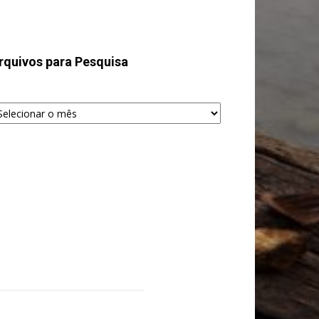
rquivos para Pesquisa
quivos
ra
squisa