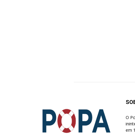
SO
O Po
inin
em 1