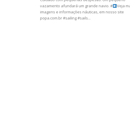
vazamento afundará um grande navio. #
Veja m
imagens e informações náuticas, em nosso site
popa.com.br #sailing #sails...