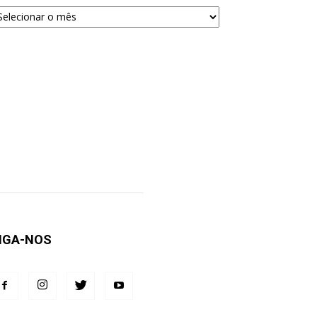
quivos
ra
squisa
IGA-NOS