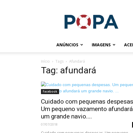
POPA.COM.BR
ANÚNCIOS
IMAGENS
ACE
Início
Tags
Afundará
Tag: afundará
Facebook
Cuidado com pequenas despesas
Um pequeno vazamento afundará
um grande navio....
07/07/2018
Cuidado com pequenas despesas. Um pequeno