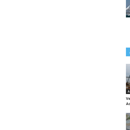
A
Ve
Aq