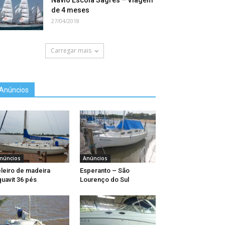
Navio Escola Sagres – Viagem
de 4 meses
27/04/2018
Carregar mais
Anúncios
núncios
Anúncios
leiro de madeira
Esperanto – São
uavit 36 pés
Lourenço do Sul