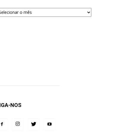
quivos
ra
squisa
IGA-NOS