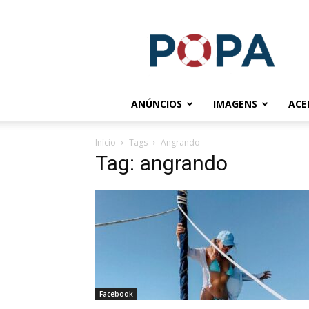
POPA.COM.BR
ANÚNCIOS
IMAGENS
ACE
Início
Tags
Angrando
Tag: angrando
Facebook