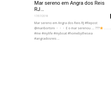
Mar sereno em Angra dos Reis
RJ…
17/07/2018
Mar sereno em Angra dos Reis RJ #Repost
@maribortoni ・・・ E o mar serenou .... ???
. . . . .
#me #mylife #myboat #homebythesea
#angradosreis ...