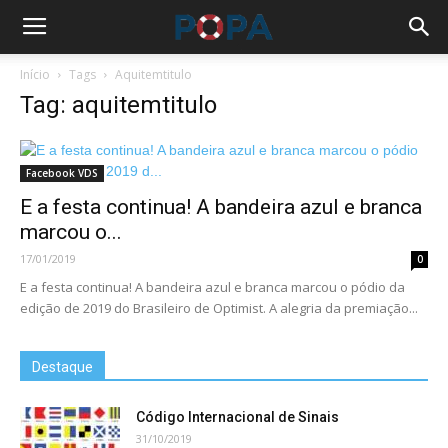
Início
Tags
Aquitemtitulo
Tag: aquitemtitulo
Facebook VDS
E a festa continua! A bandeira azul e branca
marcou o...
17/01/2019
0
E a festa continua! A bandeira azul e branca marcou o pódio da
edição de 2019 do Brasileiro de Optimist. A alegria da premiação...
Destaque
Código Internacional de Sinais
31/10/2019