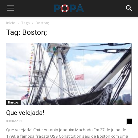
Início
Tags
Boston;
Tag: Boston;
Barcos
Que velejada!
08/06/2018
0
Que velejada! Cmte Antonio Joaquim Machado Em 27 de julho de
1798, a famosa fragata USS Constitution saiu de Boston com uma