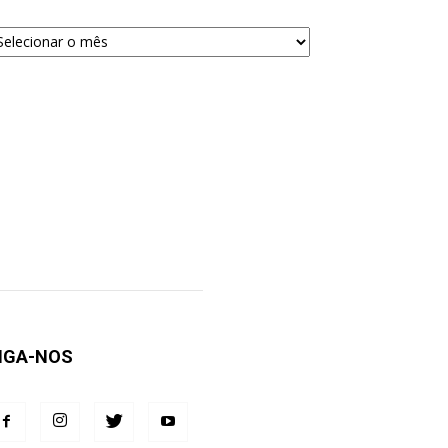
quivos
ra
squisa
IGA-NOS