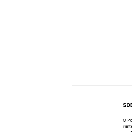
SO
O Po
inin