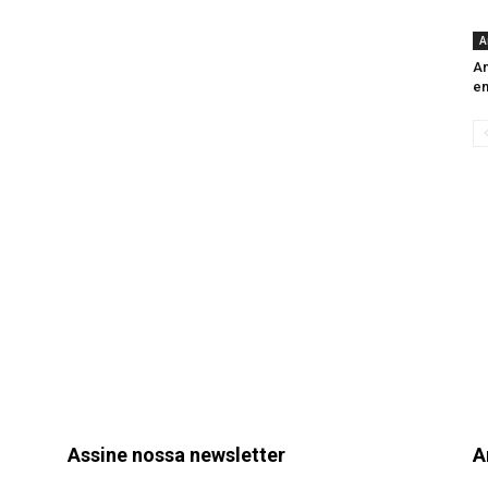
A
An
e
Assine nossa newsletter
A