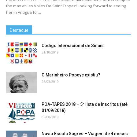
the max at Les Voiles De Saint Tropez! Looking forward to seeing
her in Antigua for...
Destaque
Código Internacional de Sinais
31/10/2019
O Marinheiro Popeye existiu?
26/03/2019
POA-TAPES 2018 – 5ª lista de Inscritos (até
01/09/2018)
05/08/2018
Navio Escola Sagres – Viagem de 4 meses