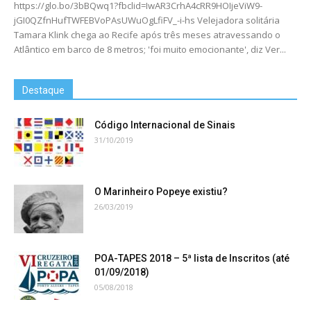
https://glo.bo/3bBQwq1?fbclid=IwAR3CrhA4cRR9HOIjeViW9-
jGI0QZfnHufTWFEBVoPAsUWuOgLfiFV_-i-hs Velejadora solitária
Tamara Klink chega ao Recife após três meses atravessando o
Atlântico em barco de 8 metros; 'foi muito emocionante', diz Ver...
Destaque
Código Internacional de Sinais
31/10/2019
O Marinheiro Popeye existiu?
26/03/2019
POA-TAPES 2018 – 5ª lista de Inscritos (até
01/09/2018)
05/08/2018