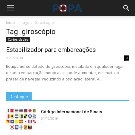
Início
Tags
Giroscópio
Tag: giroscópio
Curiosidades
Estabilizador para embarcações
21/05/2018
0
Equipamento dotado de giroscópio, instalado em qualquer lugar
de uma embarcação monocasco, pode aumentar, em muito, o
prazer de navegar, reduzindo a oscilação lateral. A...
Destaque
Código Internacional de Sinais
31/10/2019