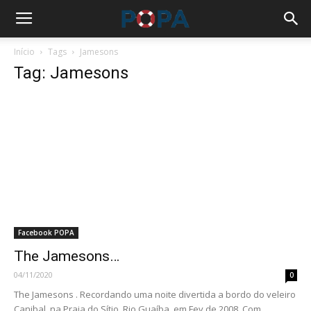
Início
Tags
Jamesons
Tag: Jamesons
Facebook POPA
The Jamesons…
04/11/2020
0
The Jamesons . Recordando uma noite divertida a bordo do veleiro
Canibal, na Praia do Sítio, Rio Guaíba, em Fev de 2008. Com