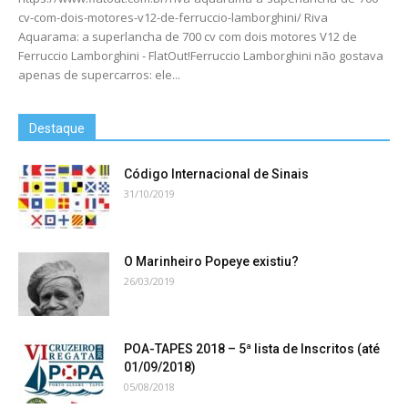
cv-com-dois-motores-v12-de-ferruccio-lamborghini/ Riva
Aquarama: a superlancha de 700 cv com dois motores V12 de
Ferruccio Lamborghini - FlatOut!Ferruccio Lamborghini não gostava
apenas de supercarros: ele...
Destaque
Código Internacional de Sinais
31/10/2019
O Marinheiro Popeye existiu?
26/03/2019
POA-TAPES 2018 – 5ª lista de Inscritos (até
01/09/2018)
05/08/2018