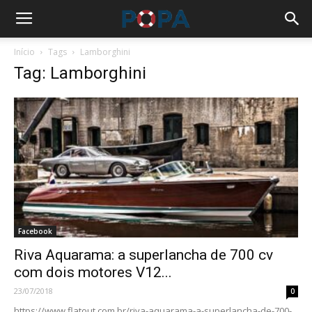
Início
Tags
Lamborghini
Tag: Lamborghini
Facebook
Riva Aquarama: a superlancha de 700 cv
com dois motores V12...
23/07/2018
0
https://www.flatout.com.br/riva-aquarama-a-superlancha-de-700-