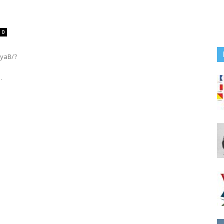
0
JyaB/?
.