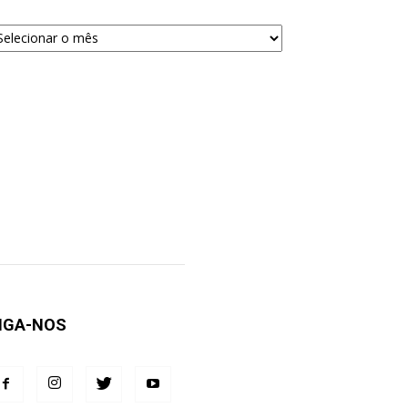
quivos
ra
squisa
IGA-NOS