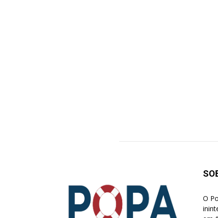
SO
O Po
inin