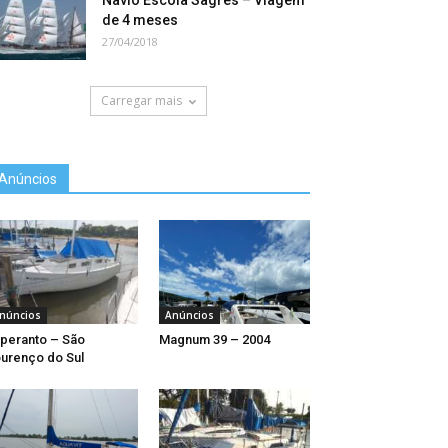
Navio Escola Sagres – Viagem
de 4 meses
27/04/2018
Carregar mais
Anúncios
núncios
Anúncios
peranto – São
Magnum 39 – 2004
urenço do Sul