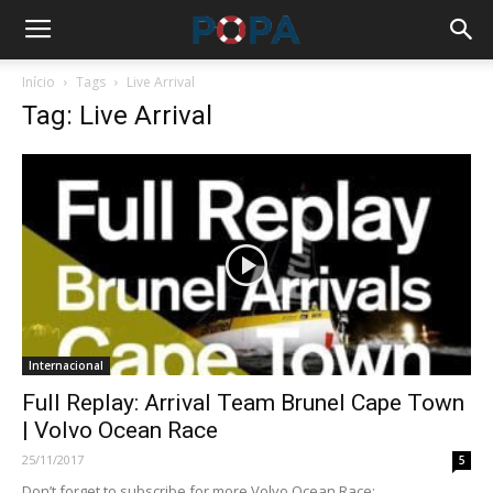
Início
Tags
Live Arrival
Tag: Live Arrival
Internacional
Full Replay: Arrival Team Brunel Cape Town
| Volvo Ocean Race
25/11/2017
5
Don’t forget to subscribe for more Volvo Ocean Race: