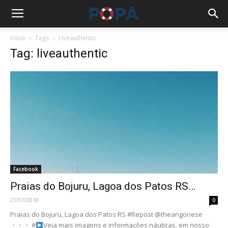
Início
Tags
Liveauthentic
Tag: liveauthentic
Facebook
Praias do Bojuru, Lagoa dos Patos RS…
21/07/2018
0
Praias do Bojuru, Lagoa dos Patos RS #Repost @theangonese
・・・ #
Veja mais imagens e informações náuticas, em nosso