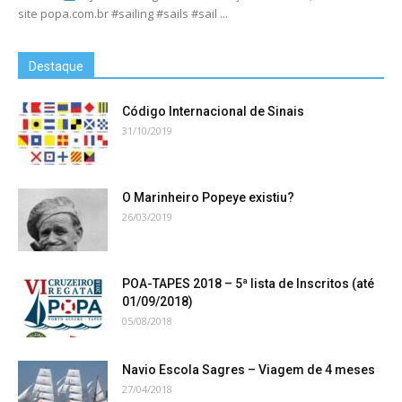
site popa.com.br #sailing #sails #sail ...
Destaque
Código Internacional de Sinais
31/10/2019
O Marinheiro Popeye existiu?
26/03/2019
POA-TAPES 2018 – 5ª lista de Inscritos (até
01/09/2018)
05/08/2018
Navio Escola Sagres – Viagem de 4 meses
27/04/2018