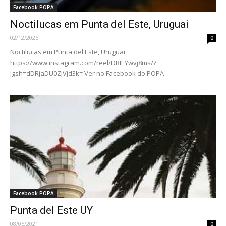
Facebook POPA
Noctilucas em Punta del Este, Uruguai
02/12/2025
0
Noctilucas em Punta del Este, Uruguai
https://www.instagram.com/reel/DRIEYwvj8ms/?
igsh=dDRjaDU0ZjVjd3k= Ver no Facebook do POPA
Facebook POPA
Punta del Este UY
08/05/2021
0