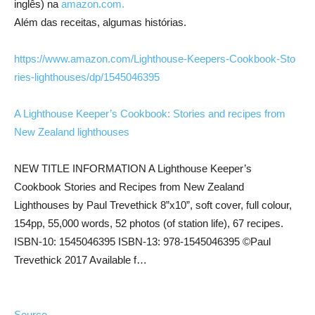
inglês) na
amazon.com.
Além das receitas, algumas histórias.
https://
www.amazon.com/
Lighthouse-Keepe
rs-Cookbook-Sto
ries-lighthouse
s/dp/1545046395
A Lighthouse Keeper’s Cookbook: Stories and recipes from
New Zealand lighthouses
NEW TITLE INFORMATION A Lighthouse Keeper’s
Cookbook Stories and Recipes from New Zealand
Lighthouses by Paul Trevethick 8”x10”, soft cover, full colour,
154pp, 55,000 words, 52 photos (of station life), 67 recipes.
ISBN-10: 1545046395 ISBN-13: 978-1545046395 ©Paul
Trevethick 2017 Available f…
Source