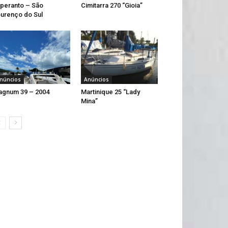
peranto – São
Cimitarra 270 “Gioia”
urenço do Sul
núncios
Anúncios
gnum 39 – 2004
Martinique 25 “Lady
Mina”