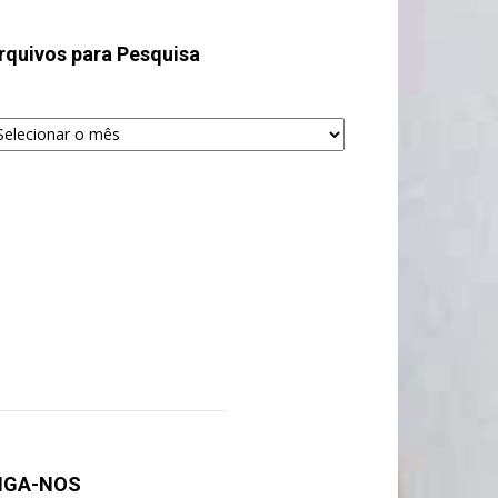
rquivos para Pesquisa
quivos
ra
squisa
IGA-NOS