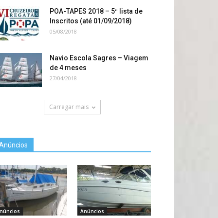
POA-TAPES 2018 – 5ª lista de
Inscritos (até 01/09/2018)
05/08/2018
Navio Escola Sagres – Viagem
de 4 meses
27/04/2018
Carregar mais
Anúncios
núncios
Anúncios