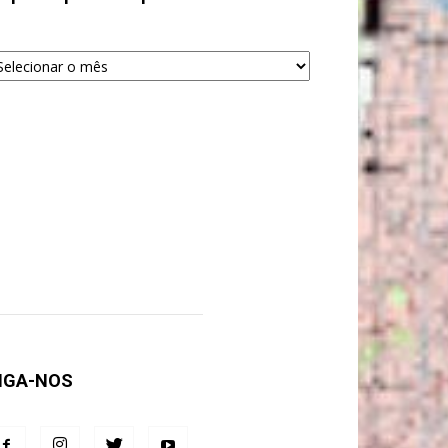
quivos
ra
squisa
IGA-NOS