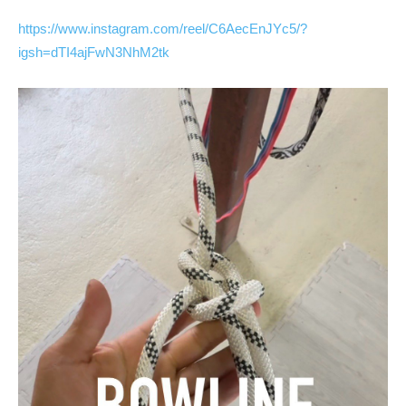
https://www.instagram.com/reel/C6AecEnJYc5/?
igsh=dTI4ajFwN3NhM2tk