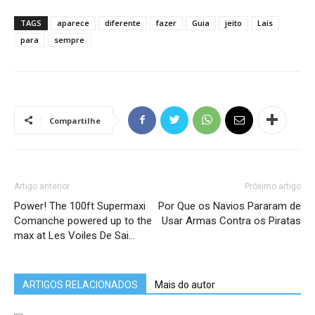
TAGS
aparece
diferente
fazer
Guia
jeito
Lais
para
sempre
Compartilhe
Artigo anterior
Próximo artigo
Power! The 100ft Supermaxi
Por Que os Navios Pararam de
Comanche powered up to the
Usar Armas Contra os Piratas
max at Les Voiles De Sai…
ARTIGOS RELACIONADOS
Mais do autor