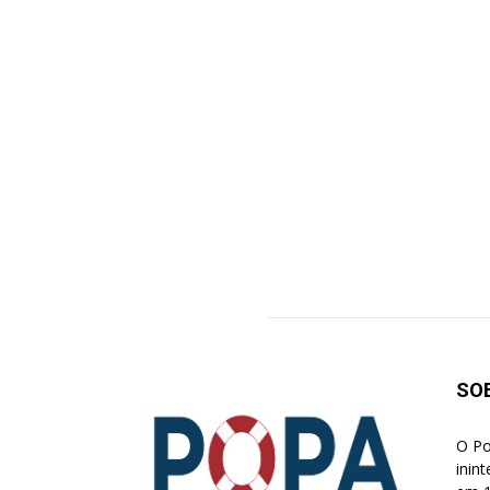
SO
O Po
inin