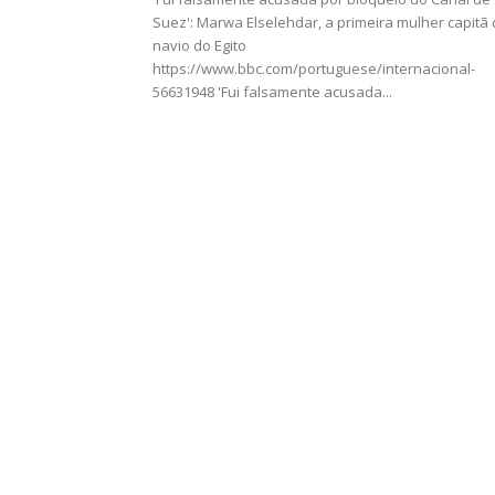
Suez': Marwa Elselehdar, a primeira mulher capitã
navio do Egito
https://www.bbc.com/portuguese/internacional-
56631948 'Fui falsamente acusada...