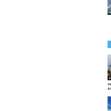
A
Ve
Aq