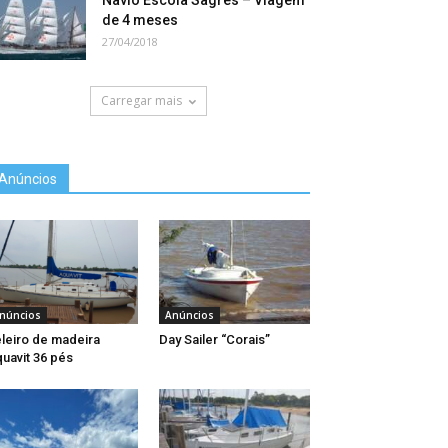
Navio Escola Sagres – Viagem
de 4 meses
27/04/2018
Carregar mais
Anúncios
núncios
Anúncios
leiro de madeira
Day Sailer “Corais”
uavit 36 pés