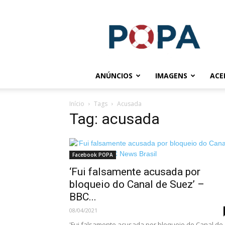
POPA.COM.BR
ANÚNCIOS
IMAGENS
ACE
Início
Tags
Acusada
Tag: acusada
Facebook POPA
‘Fui falsamente acusada por
bloqueio do Canal de Suez’ –
BBC...
08/04/2021
'Fui falsamente acusada por bloqueio do Canal de