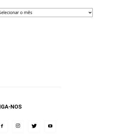
quivos
ra
squisa
IGA-NOS