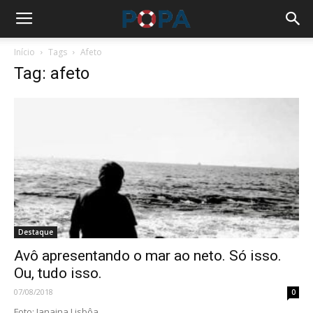
Início
Tags
Afeto
Tag: afeto
Destaque
Avô apresentando o mar ao neto. Só isso.
Ou, tudo isso.
07/08/2018
0
Foto: Janaina Lisbôa