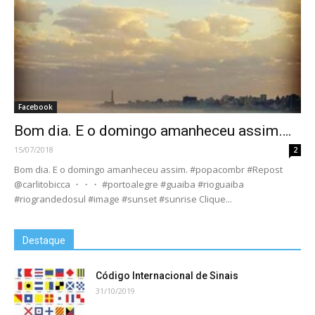
Facebook
Bom dia. E o domingo amanheceu assim….
15/07/2018
2
Bom dia. E o domingo amanheceu assim. #popacombr #Repost
@carlitobicca ・・・ #portoalegre #guaiba #rioguaiba
#riograndedosul #image #sunset #sunrise Clique...
Destaque
Código Internacional de Sinais
31/10/2019