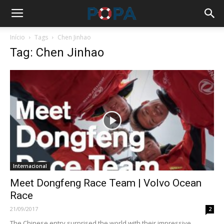
Início
Tags
Chen Jinhao
Tag: Chen Jinhao
Internacional
Meet Dongfeng Race Team | Volvo Ocean
Race
21/09/2017
2
The Chinese entry surprised the world with their impressive