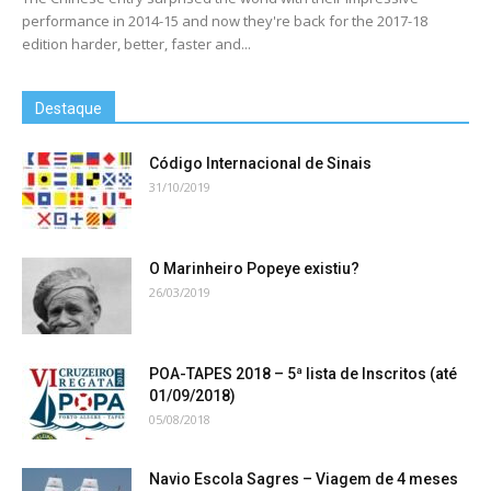
performance in 2014-15 and now they're back for the 2017-18
edition harder, better, faster and...
Destaque
Código Internacional de Sinais
31/10/2019
O Marinheiro Popeye existiu?
26/03/2019
POA-TAPES 2018 – 5ª lista de Inscritos (até
01/09/2018)
05/08/2018
Navio Escola Sagres – Viagem de 4 meses