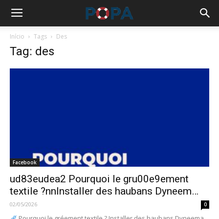
Início
Tags
Des
Tag: des
Facebook
ud83eudea2 Pourquoi le gru00e9ement
textile ?nnInstaller des haubans Dyneem…
02/05/2026
0
Pourquoi le gréement textile ? Installer des haubans Dyneema