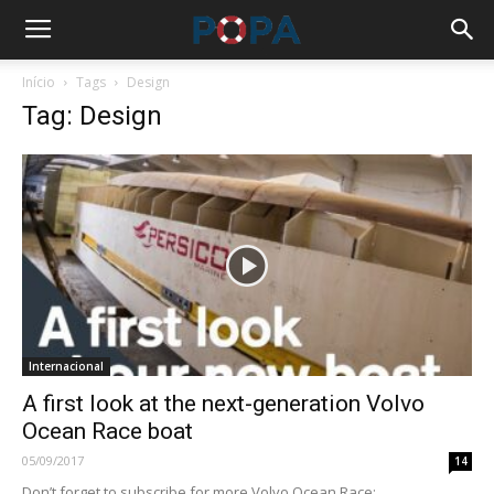
Início
Tags
Design
Tag: Design
Internacional
A first look at the next-generation Volvo
Ocean Race boat
05/09/2017
14
Don’t forget to subscribe for more Volvo Ocean Race: