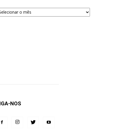
quivos
ra
squisa
IGA-NOS