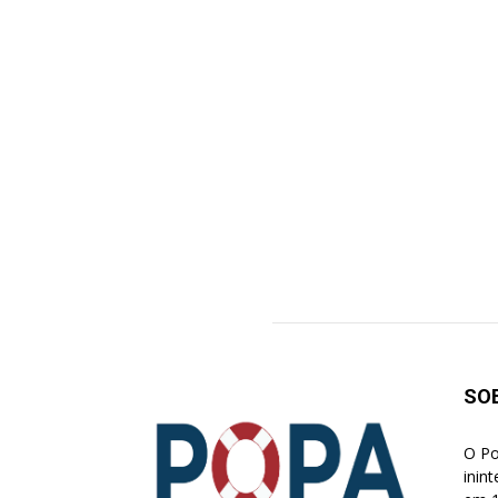
SO
O Po
inin