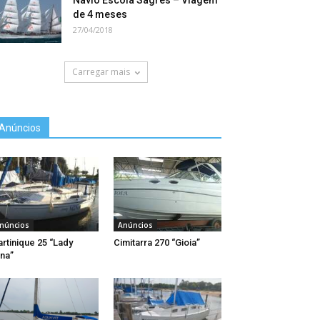
Navio Escola Sagres – Viagem
de 4 meses
27/04/2018
Carregar mais
Anúncios
núncios
Anúncios
rtinique 25 “Lady
Cimitarra 270 “Gioia”
na”