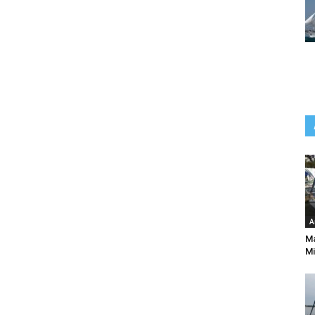
A
Ma
Mi