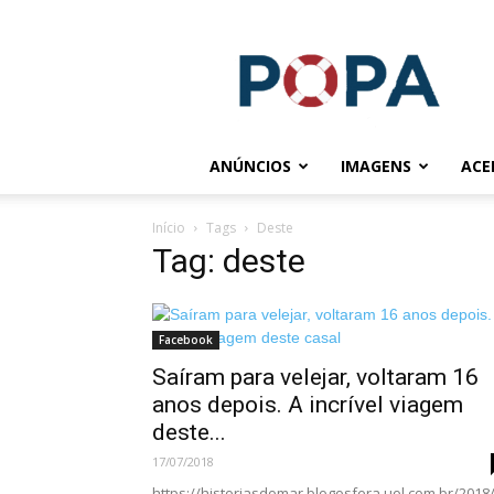
POPA.COM.BR
ANÚNCIOS
IMAGENS
ACE
Início
Tags
Deste
Tag: deste
Facebook
Saíram para velejar, voltaram 16
anos depois. A incrível viagem
deste...
17/07/2018
https://historiasdomar.blogosfera.uol.com.br/2018