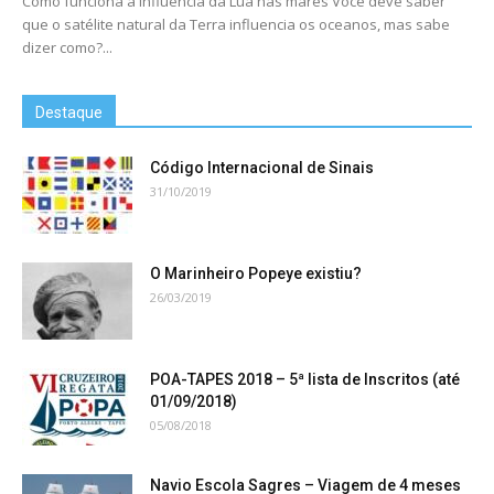
Como funciona a influência da Lua nas marés Você deve saber
que o satélite natural da Terra influencia os oceanos, mas sabe
dizer como?...
Destaque
Código Internacional de Sinais
31/10/2019
O Marinheiro Popeye existiu?
26/03/2019
POA-TAPES 2018 – 5ª lista de Inscritos (até
01/09/2018)
05/08/2018
Navio Escola Sagres – Viagem de 4 meses