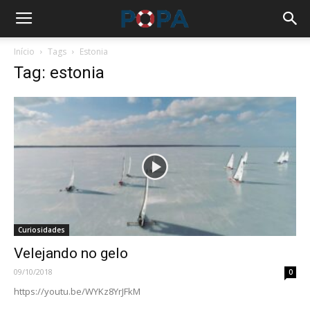
Início
Tags
Estonia
Tag: estonia
Curiosidades
Velejando no gelo
09/10/2018
0
https://youtu.be/WYKz8YrJFkM