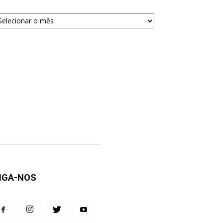
quivos
ra
squisa
IGA-NOS