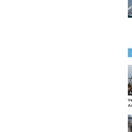
A
Ve
Aq