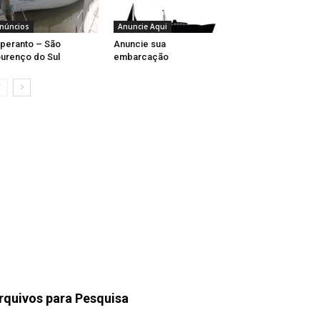
núncios
Anuncie Aqui
peranto – São
Anuncie sua
urenço do Sul
embarcação
rquivos para Pesquisa