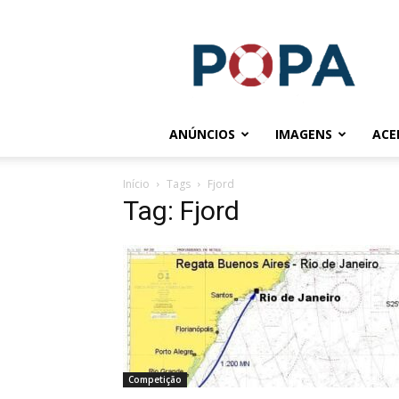
POPA.COM.BR
ANÚNCIOS
IMAGENS
ACE
Início
Tags
Fjord
Tag: Fjord
Competição