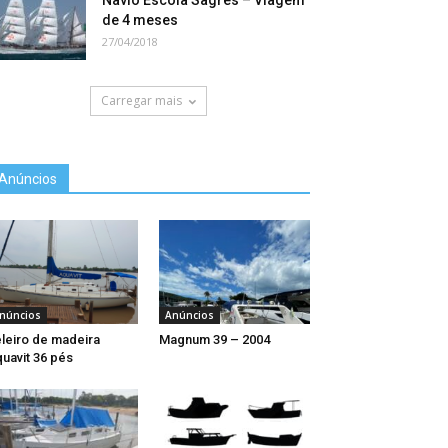
Navio Escola Sagres – Viagem
de 4 meses
27/04/2018
Carregar mais
Anúncios
núncios
Anúncios
leiro de madeira
Magnum 39 – 2004
uavit 36 pés