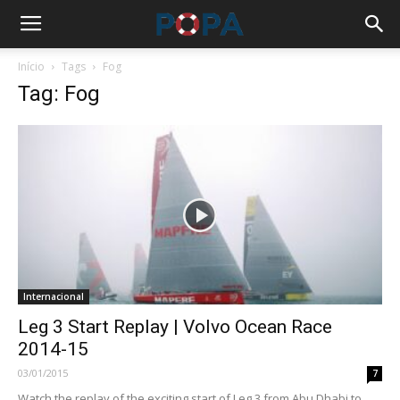
Início
Tags
Fog
Tag: Fog
Internacional
Leg 3 Start Replay | Volvo Ocean Race
2014-15
03/01/2015
7
Watch the replay of the exciting start of Leg 3 from Abu Dhabi to