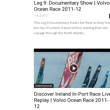
Leg 9: Documentary Show | Volvo
Ocean Race 2011-12
11/07/2012
This Leg 9 Documentary tracks the fleet as they le
the city of Lorient, France before starting their last
voyage through the North Atlantic...
Internacional
Discover Ireland In-Port Race Liv
Replay | Volvo Ocean Race 2011-
12