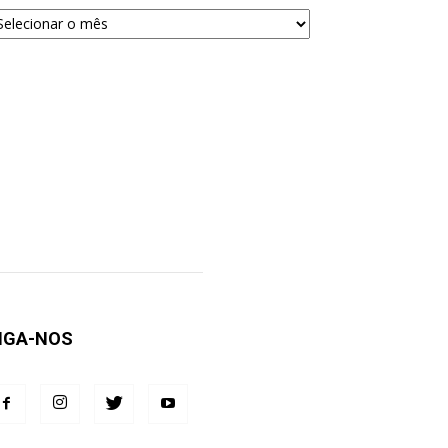
quivos
ra
squisa
IGA-NOS