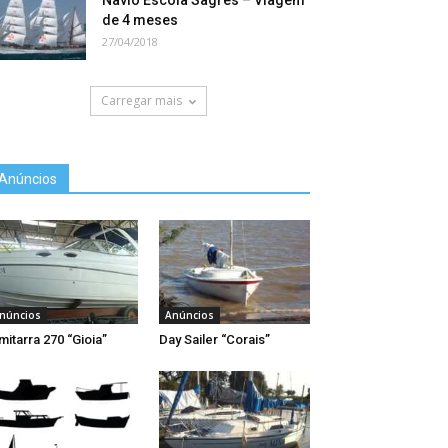
Navio Escola Sagres – Viagem
de 4 meses
27/04/2018
Carregar mais
Anúncios
núncios
Anúncios
mitarra 270 “Gioia”
Day Sailer “Corais”