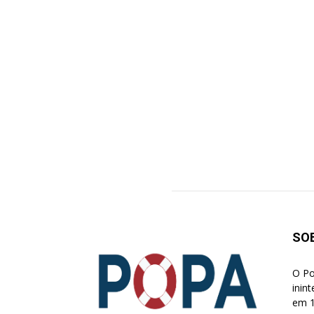
SO
O Po
inin
em 1