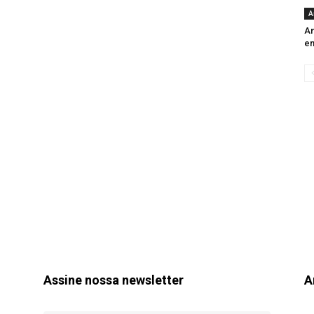
A
An
e
Assine nossa newsletter
A