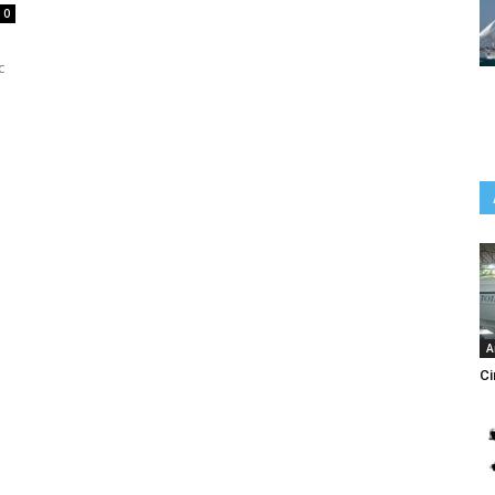
0
c
A
Ci