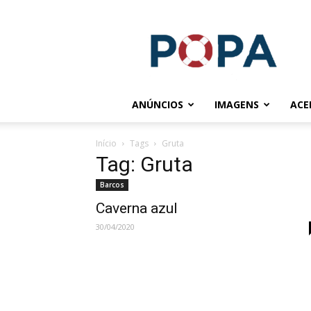
POPA.COM.BR
ANÚNCIOS
IMAGENS
ACE
Início
Tags
Gruta
Tag: Gruta
Barcos
Caverna azul
30/04/2020