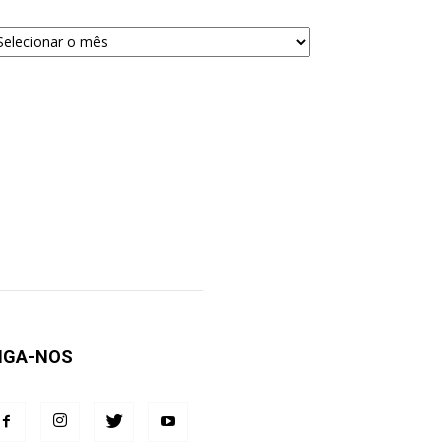
quivos
ra
squisa
IGA-NOS