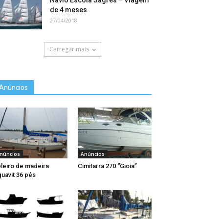
Navio Escola Sagres – Viagem
de 4 meses
27/04/2018
Carregar mais
Anúncios
núncios
Anúncios
leiro de madeira
Cimitarra 270 “Gioia”
uavit 36 pés