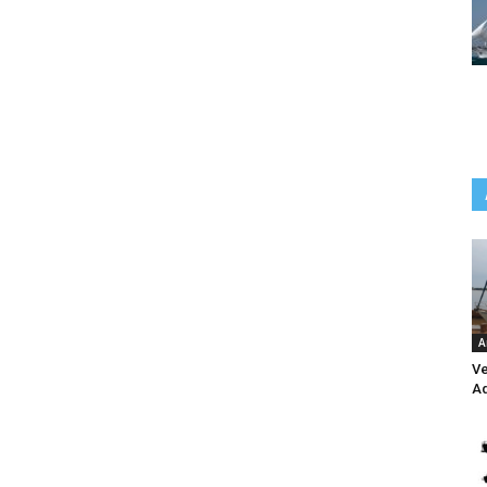
A
Ve
Aq