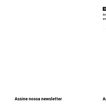
A
An
e
Assine nossa newsletter
A