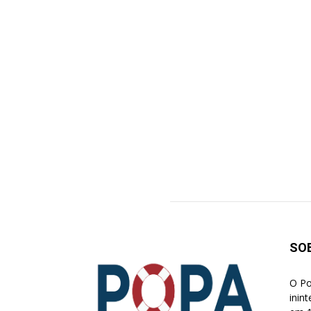
SO
O Po
inin