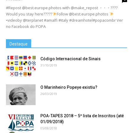
#Repost @best.europe.photos with @make_repost ・・・????
Would you stay here?????
Follow @best.europe.photos
•videoby @terplanet #amalfi #italy #dreamhotel#popacombr Ver
no Facebook do POPA
Destaque
Código Internacional de Sinais
31/10/2019
O Marinheiro Popeye existiu?
26/03/2019
POA-TAPES 2018 – 5ª lista de Inscritos (até
01/09/2018)
05/08/2018