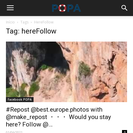
Início
Tags
HereFollow
Tag: hereFollow
Facebook POPA
#Repost @best.europe.photos with
@make_repost ・・・ Would you stay
here? Follow @…
01/06/2021
0