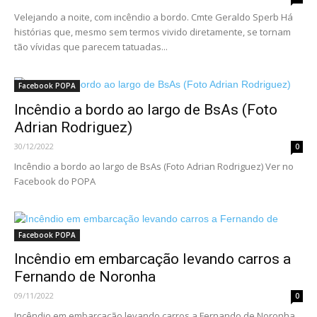
Velejando a noite, com incêndio a bordo. Cmte Geraldo Sperb Há
histórias que, mesmo sem termos vivido diretamente, se tornam
tão vívidas que parecem tatuadas...
Facebook POPA
Incêndio a bordo ao largo de BsAs (Foto
Adrian Rodriguez)
30/12/2022
0
Incêndio a bordo ao largo de BsAs (Foto Adrian Rodriguez) Ver no
Facebook do POPA
Facebook POPA
Incêndio em embarcação levando carros a
Fernando de Noronha
09/11/2022
0
Incêndio em embarcação levando carros a Fernando de Noronha