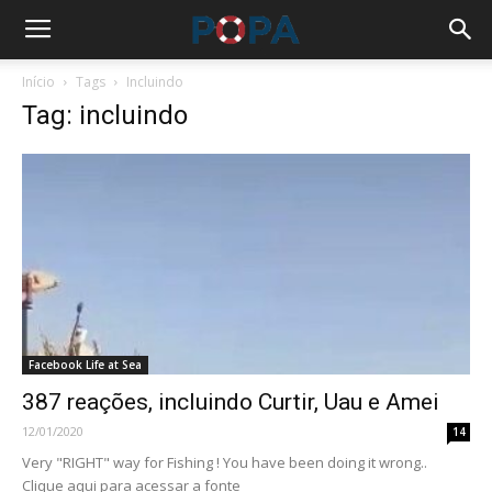
Início
Tags
Incluindo
Tag: incluindo
Facebook Life at Sea
387 reações, incluindo Curtir, Uau e Amei
12/01/2020
14
Very "RIGHT" way for Fishing ! You have been doing it wrong..
Clique aqui para acessar a fonte