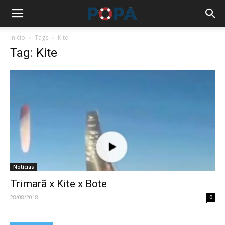
Início
Tags
Kite
Tag: Kite
Notícias
Trimarã x Kite x Bote
28/08/2018
0