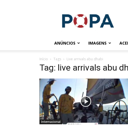
POPA.COM.BR
ANÚNCIOS
IMAGENS
ACE
Início
Tags
Live arrivals abu dhabi
Tag: live arrivals abu d
Internacional