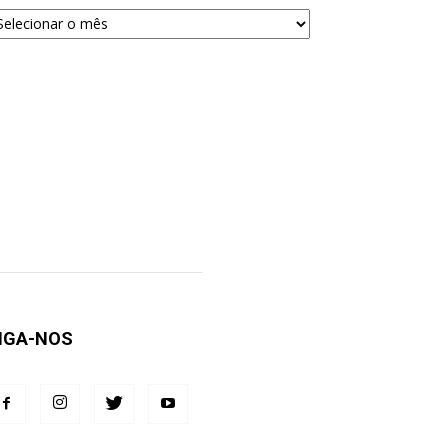
quivos
ra
squisa
IGA-NOS