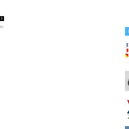
3
 to