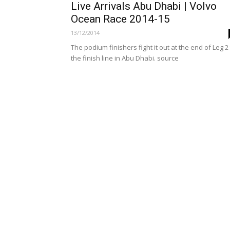
Live Arrivals Abu Dhabi | Volvo
Ocean Race 2014-15
13/12/2014
The podium finishers fight it out at the end of Leg 2
the finish line in Abu Dhabi. source