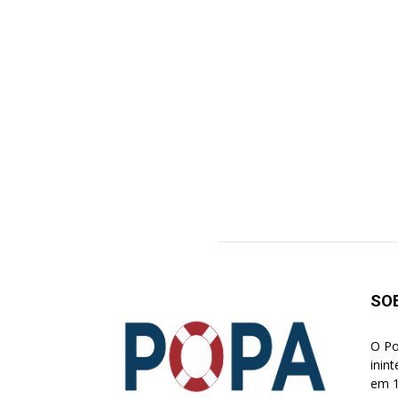
SO
O Po
inin
em 1