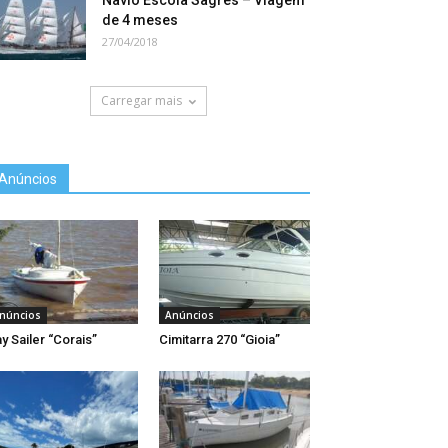
Navio Escola Sagres – Viagem
de 4 meses
27/04/2018
Carregar mais
Anúncios
núncios
Anúncios
y Sailer “Corais”
Cimitarra 270 “Gioia”