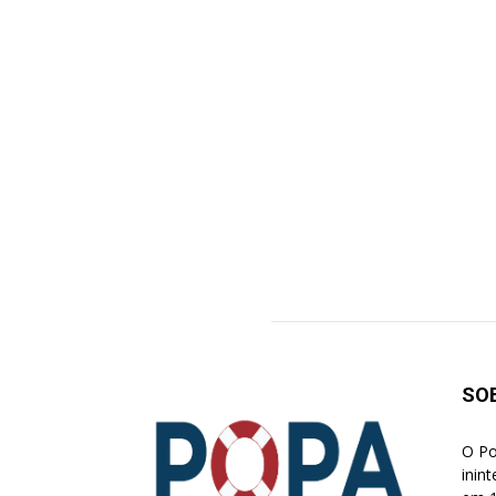
SO
O Po
inin