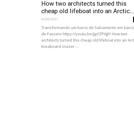
How two architects turned this
cheap old lifeboat into an Arctic..
06/08/2021
Transformando um barco de Salvamento em barc
de Passeio https://youtu.be/JjpCFP0jJIY How two
architects turned this cheap old lifeboat into an Arct
liveaboard cruiser -...