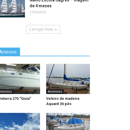
Navio Escola Sagres – Viagem
de 4 meses
27/04/2018
Carregar mais
Anúncios
núncios
Anúncios
mitarra 270 “Gioia”
Veleiro de madeira
Aquavit 36 pés