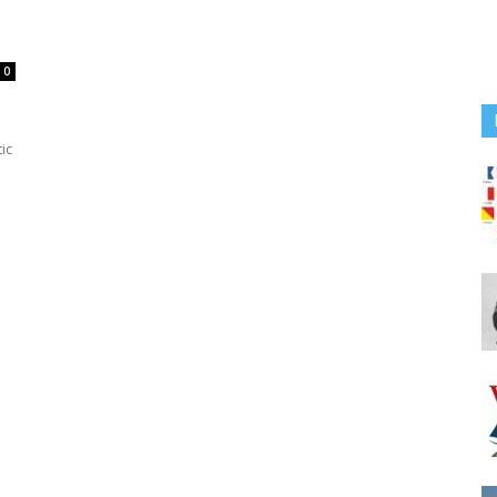
.
0
o
ic