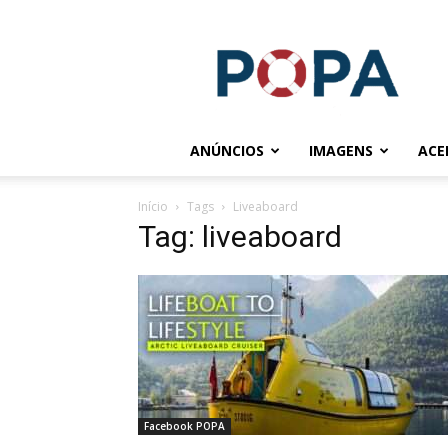
POPA.COM.BR
ANÚNCIOS
IMAGENS
ACE
Início
Tags
Liveaboard
Tag: liveaboard
Facebook POPA