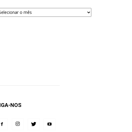
quivos
ra
squisa
IGA-NOS