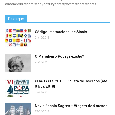
@mambobrothers #topyacht #yacht #yachts #boat #boats...
Destaque
Código Internacional de Sinais
31/10/2019
O Marinheiro Popeye existiu?
26/03/2019
POA-TAPES 2018 – 5ª lista de Inscritos (até
01/09/2018)
05/08/2018
Navio Escola Sagres – Viagem de 4 meses
27/04/2018