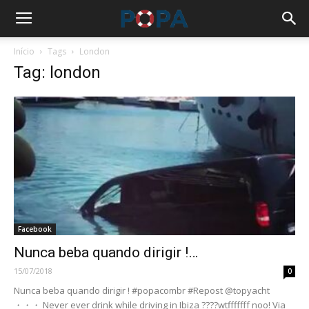
Início
Tags
London
Tag: london
Facebook
Nunca beba quando dirigir !…
15/07/2018
0
Nunca beba quando dirigir ! #popacombr #Repost @topyacht
・・・ Never ever drink while driving in Ibiza ????wtfffffff noo! Via