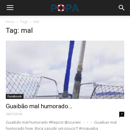
Início
Tags
Mal
Tag: mal
Facebook
Guaibão mal humorado…
18/07/2018
1
Guaibão mal humorado #Repost @scurwic ・・・ Guaibao mal
humorado hoje. Bora sacudir um pouco?! #rioguaiba