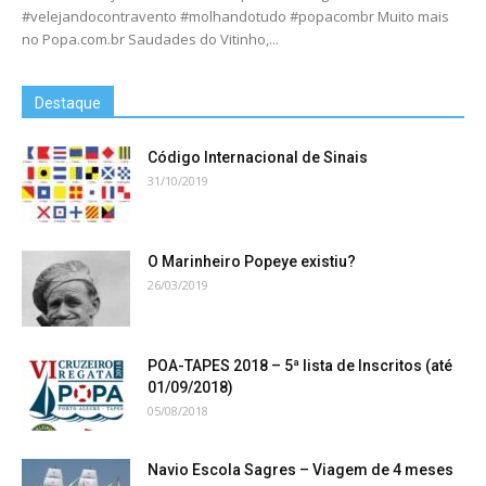
#velejandocontravento #molhandotudo #popacombr Muito mais
no Popa.com.br Saudades do Vitinho,...
Destaque
Código Internacional de Sinais
31/10/2019
O Marinheiro Popeye existiu?
26/03/2019
POA-TAPES 2018 – 5ª lista de Inscritos (até
01/09/2018)
05/08/2018
Navio Escola Sagres – Viagem de 4 meses