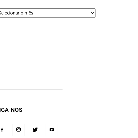
quivos
ra
squisa
IGA-NOS