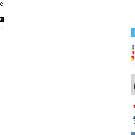
ce
11
nd