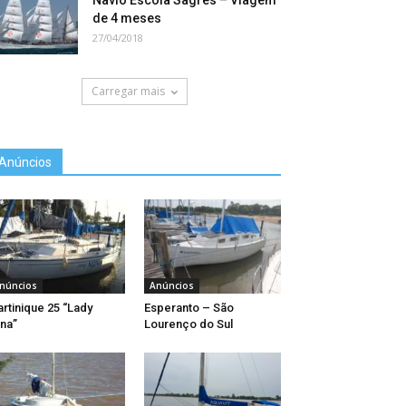
Navio Escola Sagres – Viagem
de 4 meses
27/04/2018
Carregar mais
Anúncios
núncios
Anúncios
rtinique 25 “Lady
Esperanto – São
na”
Lourenço do Sul