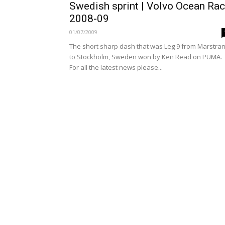
Swedish sprint | Volvo Ocean Ra
2008-09
01/07/2009
The short sharp dash that was Leg 9 from Marstra
to Stockholm, Sweden won by Ken Read on PUMA.
For all the latest news please...