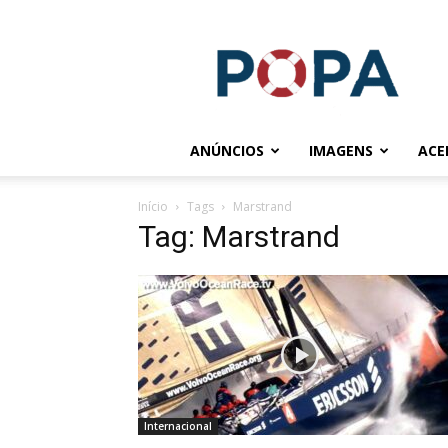
POPA.COM.BR
ANÚNCIOS
IMAGENS
ACE
Início
Tags
Marstrand
Tag: Marstrand
Internacional