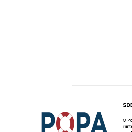
SO
O Po
inin