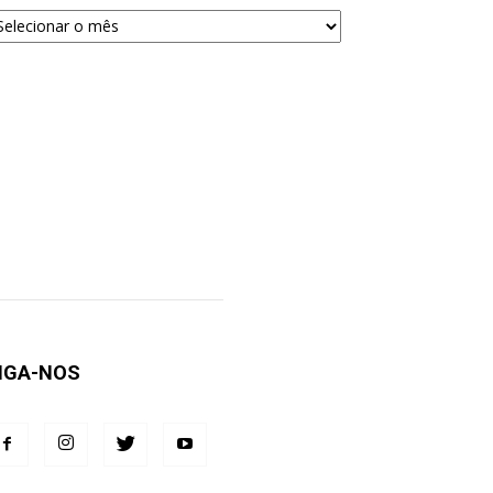
quivos
ra
squisa
IGA-NOS