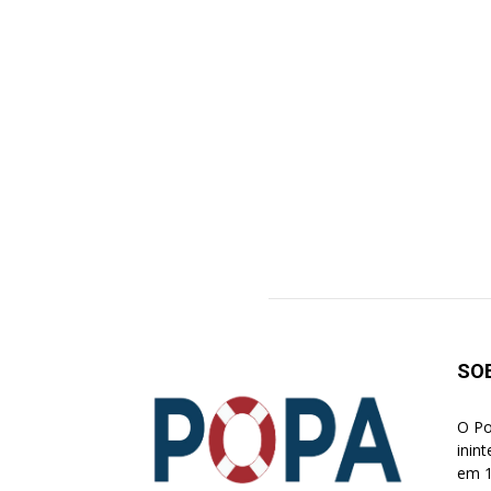
SO
O Po
inin
em 1